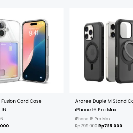
Original
Curr
price
pric
was:
is:
Rp799.000.
Rp72
 Fusion Card Case
Araree Duple M Stand C
 16
iPhone 16 Pro Max
16
iPhone 16 Pro Max
.000
Rp
799.000
Rp
725.000