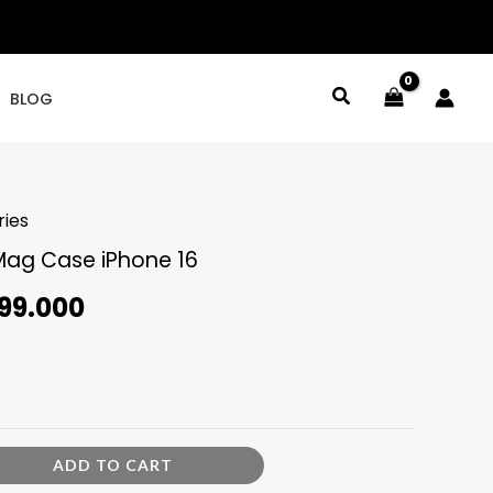
BLOG
ries
inal
Current
Mag Case iPhone 16
ce
price
99.000
:
is:
25.000.
Rp699.000.
ADD TO CART