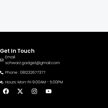
Get In Touch
Email:
schwarz.gadget@gmail.com
Phone : 081232677377
Hours: Mon-Fri 9:00AM - 5:00PM
F
X
I
Y
a
-
n
o
c
t
s
u
e
w
t
t