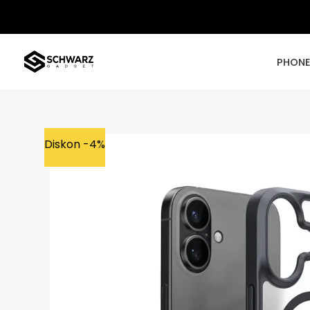
Skip
to
content
PHON
Diskon -4%