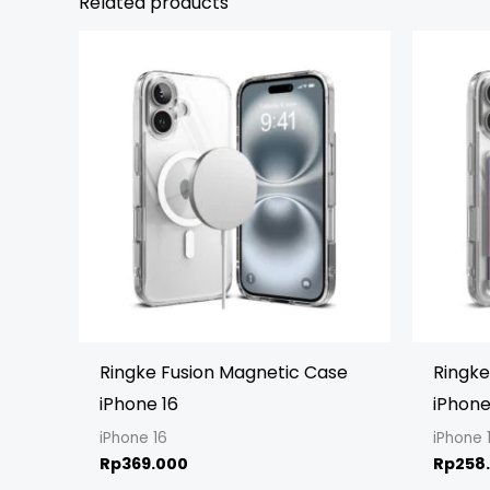
Related products
Ringke Fusion Magnetic Case
Ringke
iPhone 16
iPhone
iPhone 16
iPhone 
Rp
369.000
Rp
258