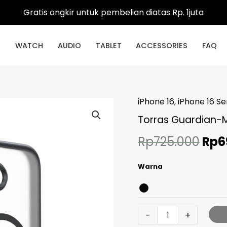
Gratis ongkir untuk pembelian diatas Rp. 1juta
E
WATCH
AUDIO
TABLET
ACCESSORIES
FAQ
iPhone 16
,
iPhone 16 Se
Torras
Orig
Torras Guardian-
Guardian-
pri
Mag
Rp
725.000
Rp
6
Case
was
iPhone
Warna
Rp7
16
quantity
-
+