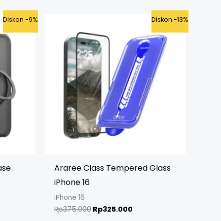
ent
Original
Current
Diskon -9%
Diskon -13%
e
price
price
was:
is:
5.000.
Rp375.000.
Rp325.000.
ase
Araree Class Tempered Glass
iPhone 16
iPhone 16
Rp
375.000
Rp
325.000