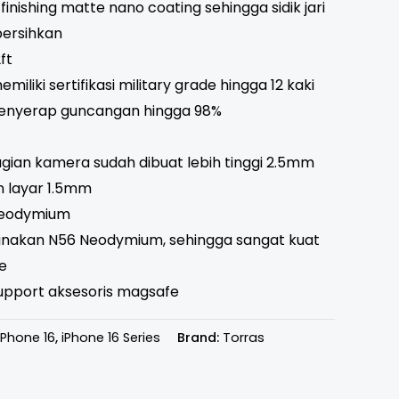
 finishing matte nano coating sehingga sidik jari
bersihkan
ft
miliki sertifikasi military grade hingga 12 kaki
nyerap guncangan hingga 98%
agian kamera sudah dibuat lebih tinggi 2.5mm
n layar 1.5mm
Neodymium
unakan N56 Neodymium, sehingga sangat kuat
e
support aksesoris magsafe
iPhone 16
,
iPhone 16 Series
Brand:
Torras