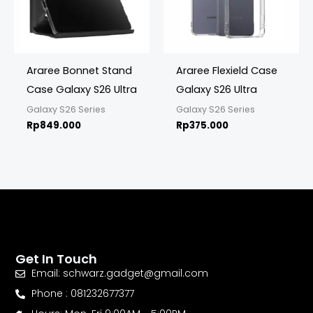
Araree Bonnet Stand
Araree Flexield Case
Case Galaxy S26 Ultra
Galaxy S26 Ultra
Galaxy S26 Series
Galaxy S26 Series
Rp
849.000
Rp
375.000
Get In Touch
Email: schwarz.gadget@gmail.com
Phone : 081232677377