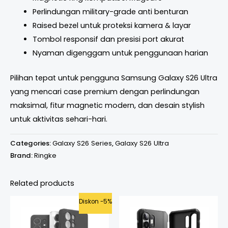
Perlindungan military-grade anti benturan
Raised bezel untuk proteksi kamera & layar
Tombol responsif dan presisi port akurat
Nyaman digenggam untuk penggunaan harian
Pilihan tepat untuk pengguna Samsung Galaxy S26 Ultra
yang mencari case premium dengan perlindungan
maksimal, fitur magnetic modern, dan desain stylish
untuk aktivitas sehari-hari.
Categories:
Galaxy S26 Series
,
Galaxy S26 Ultra
Brand:
Ringke
Related products
Original
Current
Diskon -5%
price
price
was:
is:
Rp575.000.
Rp549.000.