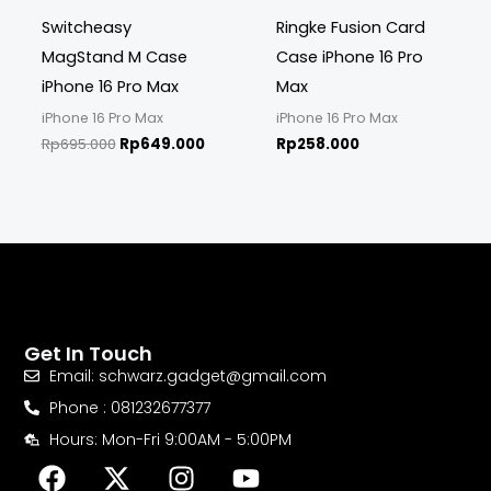
Switcheasy
Ringke Fusion Card
MagStand M Case
Case iPhone 16 Pro
iPhone 16 Pro Max
Max
iPhone 16 Pro Max
iPhone 16 Pro Max
Rp
695.000
Rp
649.000
Rp
258.000
Get In Touch
Email: schwarz.gadget@gmail.com
Phone : 081232677377
Hours: Mon-Fri 9:00AM - 5:00PM
F
X
I
Y