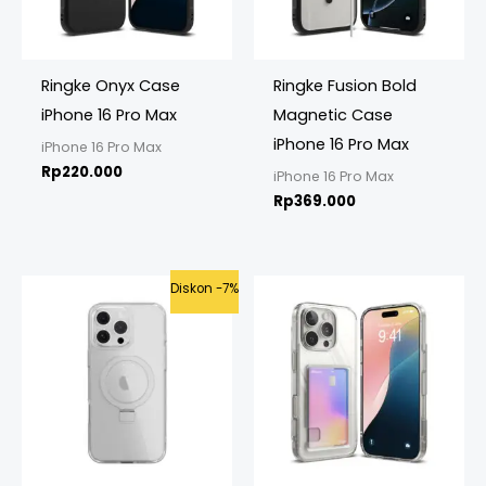
Ringke Onyx Case
Ringke Fusion Bold
iPhone 16 Pro Max
Magnetic Case
iPhone 16 Pro Max
iPhone 16 Pro Max
Rp
220.000
iPhone 16 Pro Max
Rp
369.000
Original
Current
Diskon -7%
price
price
was:
is:
Rp695.000.
Rp649.000.