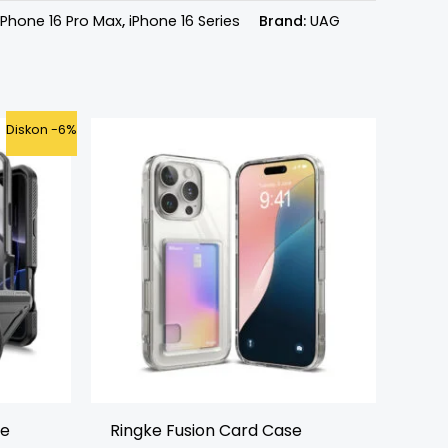
iPhone 16 Pro Max
,
iPhone 16 Series
Brand:
UAG
ent
Diskon -6%
e
9.000.
se
Ringke Fusion Card Case