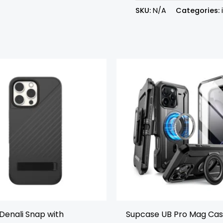
SKU:
N/A
Categories:
Original
Curr
price
pric
was:
is:
Rp799.000.
Rp74
enali Snap with
Supcase UB Pro Mag Ca