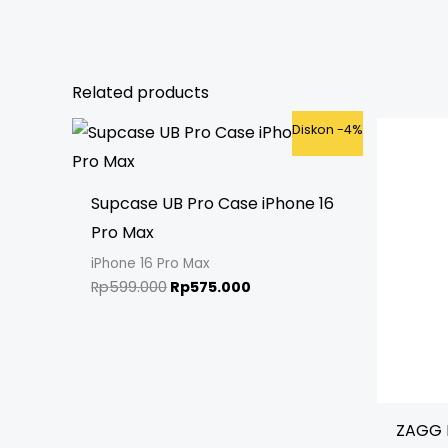
Related products
Original
Current
Diskon -4%
price
price
was:
is:
Rp599.000.
Rp575.000.
Supcase UB Pro Case iPhone 16
Pro Max
iPhone 16 Pro Max
Rp
599.000
Rp
575.000
ZAGG D