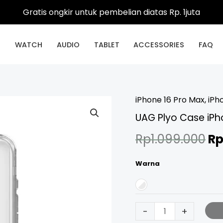
Gratis ongkir untuk pembelian diatas Rp. 1juta
E
WATCH
AUDIO
TABLET
ACCESSORIES
FAQ
iPhone 16 Pro Max
,
iPh
UAG
Or
UAG Plyo Case iPh
Plyo
pr
Case
Rp
1.099.000
R
iPhone
wa
16
Warna
Rp
Pro
Max
quantity
-
+