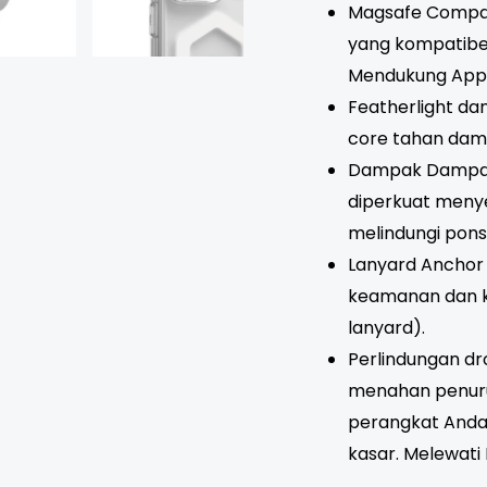
Magsafe Compati
yang kompatibe
Mendukung Appl
Featherlight da
core tahan damp
Dampak Dampak 
diperkuat men
melindungi pons
Lanyard Anchor P
keamanan dan 
lanyard).
Perlindungan dro
menahan penuru
perangkat Anda
kasar. Melewati