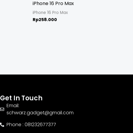
iPhone 16 Pro Max
iPhone 16 Pro Max
Rp
258.000
Get In Touch
Email:
schwarz.gadget@gmail.com
Phone : 081232677377