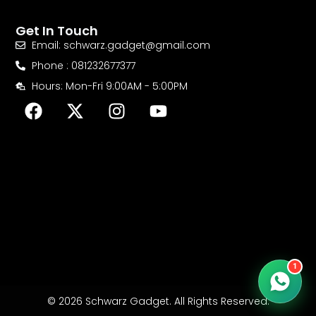
Get In Touch
Email: schwarz.gadget@gmail.com
Phone : 081232677377
Hours: Mon-Fri 9:00AM - 5:00PM
F
X
I
Y
a
-
n
o
c
t
s
u
e
w
t
t
b
i
a
u
o
t
g
b
o
t
r
e
k
e
a
r
m
1
© 2026 Schwarz Gadget. All Rights Reserved.