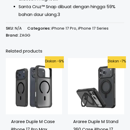
Santa Cruz™ Snap dibuat dengan hingga 59%
bahan daur ulang.3
SKU:
N/A
Categories:
iPhone 17 Pro
,
iPhone 17 Series
Brand:
ZAGG
Related products
Original
Current
Original
Curren
Diskon -9%
Diskon -7%
price
price
price
price
was:
is:
was:
is:
Rp549.000.
Rp499.000.
Rp749.000.
Rp699.
Araree Duple M Case
Araree Duple M Stand
iPhone 17 Pro Max
360 Case iPhone 17