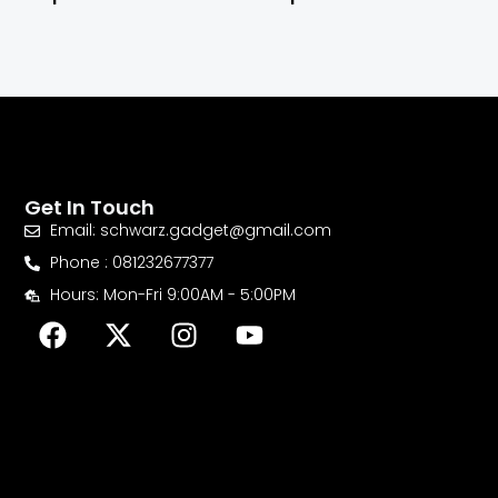
Get In Touch
Email: schwarz.gadget@gmail.com
Phone : 081232677377
Hours: Mon-Fri 9:00AM - 5:00PM
F
X
I
Y
a
-
n
o
c
t
s
u
e
w
t
t
b
i
a
u
o
t
g
b
o
t
r
e