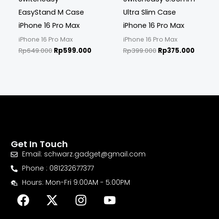
EasyStand M Case
Ultra Slim Case
iPhone 16 Pro Max
iPhone 16 Pro Max
iPhone 16 Pro Max
iPhone 16 Pro Max
Rp
649.000
Rp
599.000
Rp
399.000
Rp
375.000
Get In Touch
Email: schwarz.gadget@gmail.com
Phone : 081232677377
Hours: Mon-Fri 9:00AM - 5:00PM
F
X
I
Y
a
-
n
o
c
t
s
u