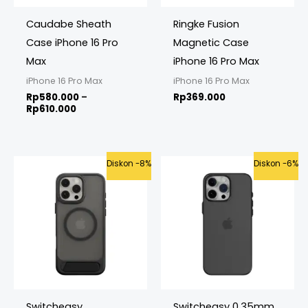
Caudabe Sheath
Ringke Fusion
Case iPhone 16 Pro
Magnetic Case
Max
iPhone 16 Pro Max
iPhone 16 Pro Max
iPhone 16 Pro Max
Rp
580.000
–
Rp
369.000
Rp
610.000
Original
Current
Original
Curren
Diskon -8%
Diskon -6%
price
price
price
price
was:
is:
was:
is:
Rp649.000.
Rp599.000.
Rp399.000.
Rp375.
Switcheasy
Switcheasy 0.35mm