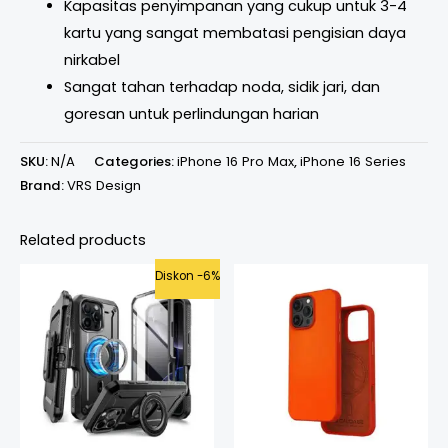
Kapasitas penyimpanan yang cukup untuk 3-4
kartu yang sangat membatasi pengisian daya
nirkabel
Sangat tahan terhadap noda, sidik jari, dan
goresan untuk perlindungan harian
SKU:
N/A
Categories:
iPhone 16 Pro Max
,
iPhone 16 Series
Brand:
VRS Design
Related products
Original
Current
Diskon -6%
price
price
was:
is:
Rp799.000.
Rp749.000.