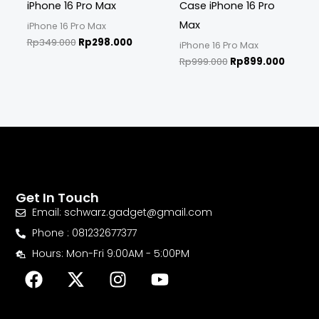
iPhone 16 Pro Max
Case iPhone 16 Pro
Max
iPhone 16 Pro Max
Rp
349.000
Rp
298.000
iPhone 16 Pro Max
Rp
999.000
Rp
899.000
Get In Touch
Email: schwarz.gadget@gmail.com
Phone : 081232677377
Hours: Mon-Fri 9:00AM - 5:00PM
F
X
I
Y
a
-
n
o
c
t
s
u