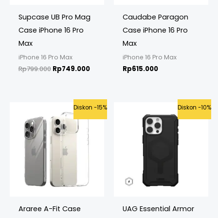
Supcase UB Pro Mag
Caudabe Paragon
Case iPhone 16 Pro
Case iPhone 16 Pro
Max
Max
iPhone 16 Pro Max
iPhone 16 Pro Max
Rp
799.000
Rp
749.000
Rp
615.000
Original
Current
Original
Curren
Diskon -15%
Diskon -10%
price
price
price
price
was:
is:
was:
is:
Rp349.000.
Rp298.000.
Rp999.000.
Rp899.
Araree A-Fit Case
UAG Essential Armor