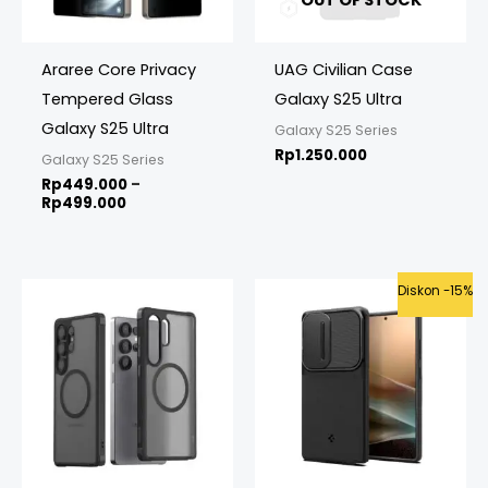
OUT OF STOCK
Araree Core Privacy
UAG Civilian Case
Tempered Glass
Galaxy S25 Ultra
Galaxy S25 Ultra
Galaxy S25 Series
Rp
1.250.000
Galaxy S25 Series
Rp
449.000
–
Rp
499.000
Original
Curren
Diskon -15%
price
price
was:
is:
Rp675.000.
Rp575.