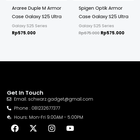
Araree Duple M Armor
Spigen Optik Armor
Case Galaxy S25 Ultra
Case Galaxy S25 Ultra
Galaxy S25 Series
Galaxy S25 Series
Rp
575.000
Rp
675.000
Rp
575.000
Get In Touch
Email: schwarz.gadget@gmail.com
Phone : 081232677377
Hours: Mon-Fri 9:00AM - 5:00PM
F
X
I
Y
a
-
n
o
c
t
s
u