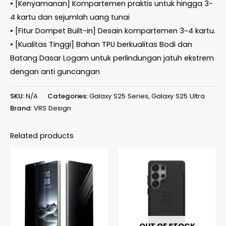
• [Kenyamanan] Kompartemen praktis untuk hingga 3-
4 kartu dan sejumlah uang tunai
• [Fitur Dompet Built-in] Desain kompartemen 3~4 kartu.
• [Kualitas Tinggi] Bahan TPU berkualitas Bodi dan
Batang Dasar Logam untuk perlindungan jatuh ekstrem
dengan anti guncangan
SKU:
N/A
Categories:
Galaxy S25 Series
,
Galaxy S25 Ultra
Brand:
VRS Design
Related products
Price
range:
Rp449.000
through
Rp499.000