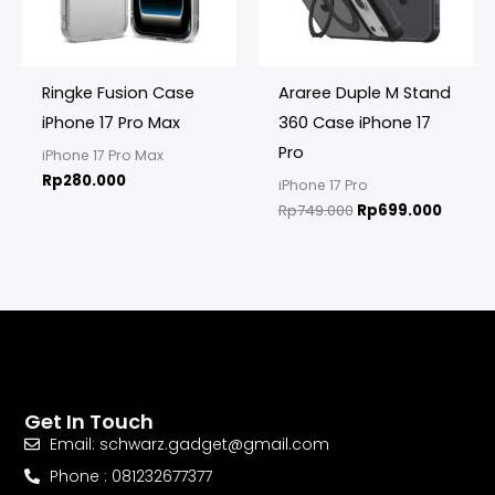
Ringke Fusion Case
Araree Duple M Stand
iPhone 17 Pro Max
360 Case iPhone 17
Pro
iPhone 17 Pro Max
Rp
280.000
iPhone 17 Pro
Rp
749.000
Rp
699.000
Get In Touch
Email: schwarz.gadget@gmail.com
Phone : 081232677377