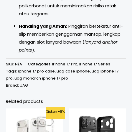
polikarbonat untuk meminimalkan risiko retak
atau tergores.
Handling yang Aman:
Pinggiran bertekstur anti-
slip memberikan genggaman mantap, lengkap
dengan slot lanyard bawaan (
lanyard anchor
points
).
SKU:
N/A
Categories:
iPhone 17 Pro
,
iPhone 17 Series
Tags:
iphone 17 pro case
,
uag case iphone
,
uag iphone 17
pro
,
uag monarch iphone 17 pro
Brand:
UAG
Related products
Original
Current
Diskon -9%
price
price
was:
is:
Rp549.000.
Rp499.000.