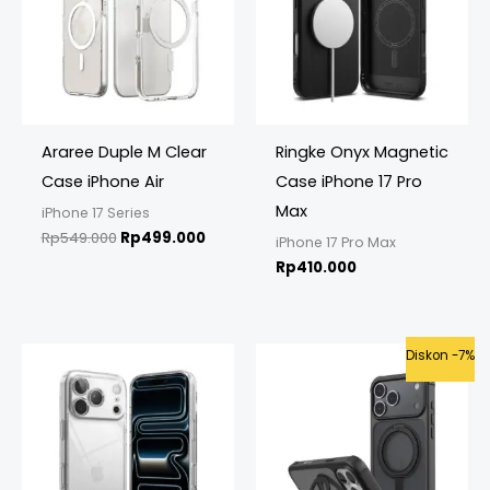
Araree Duple M Clear
Ringke Onyx Magnetic
Case iPhone Air
Case iPhone 17 Pro
Max
iPhone 17 Series
Rp
549.000
Rp
499.000
iPhone 17 Pro Max
Rp
410.000
Original
Curren
Diskon -7%
price
price
was:
is:
Rp749.000.
Rp699.