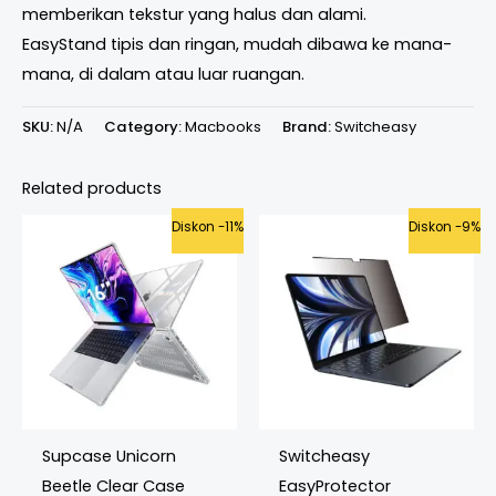
memberikan tekstur yang halus dan alami.
EasyStand tipis dan ringan, mudah dibawa ke mana-
mana, di dalam atau luar ruangan.
SKU:
N/A
Category:
Macbooks
Brand:
Switcheasy
Related products
Original
Current
Original
Curren
Diskon -11%
Diskon -9%
price
price
price
price
was:
is:
was:
is:
Rp799.000.
Rp710.000.
Rp799.000.
Rp725.
Supcase Unicorn
Switcheasy
Beetle Clear Case
EasyProtector