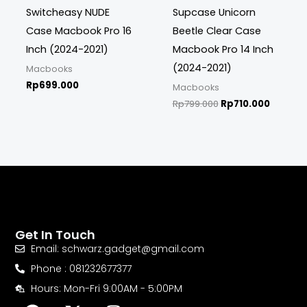
Switcheasy NUDE
Supcase Unicorn
Case Macbook Pro 16
Beetle Clear Case
Inch (2024-2021)
Macbook Pro 14 Inch
(2024-2021)
Macbooks
Rp
699.000
Macbooks
Rp
799.000
Rp
710.000
Get In Touch
Email: schwarz.gadget@gmail.com
Phone : 081232677377
Hours: Mon-Fri 9:00AM - 5:00PM
F
X
I
Y