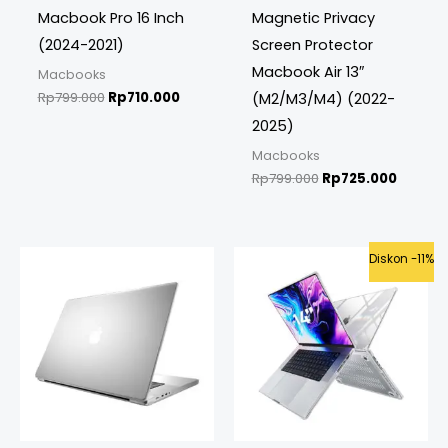
Macbook Pro 16 Inch
Magnetic Privacy
(2024-2021)
Screen Protector
Macbook Air 13″
Macbooks
Rp
799.000
Rp
710.000
(M2/M3/M4) (2022-
2025)
Macbooks
Rp
799.000
Rp
725.000
Original
Curren
Diskon -11%
price
price
was:
is:
Rp799.000.
Rp710.0