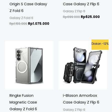
Origin S Case Galaxy
Case Galaxy Z Flip 6
Z Fold 6
Galaxy Z Flip 6
Rp
699.000
Rp
625.000
Galaxy Z Fold 6
Rp
1.155.000
Rp
1.075.000
Original
Curren
Diskon -12%
price
price
was:
is:
Rp899.000.
Rp789.
Ringke Fusion
i-Blason Armorbox
Magnetic Case
Case Galaxy Z Flip 6
Galaxy Z Fold 6
Galaxy Z Flip 6