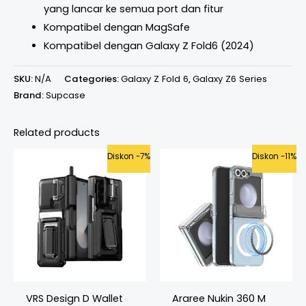
yang lancar ke semua port dan fitur
Kompatibel dengan MagSafe
Kompatibel dengan Galaxy Z Fold6 (2024)
SKU:
N/A
Categories:
Galaxy Z Fold 6
,
Galaxy Z6 Series
Brand:
Supcase
Related products
Original
Current
Original
Curren
Diskon -7%
Diskon -11%
price
price
price
price
was:
is:
was:
is:
Rp1.155.000.
Rp1.075.000.
Rp699.000.
Rp625.
VRS Design D Wallet
Araree Nukin 360 M