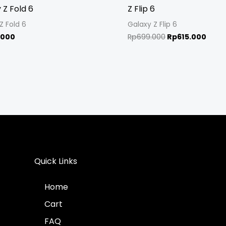
 Z Fold 6
Z Flip 6
Z Fold 6
Galaxy Z Flip 6
.000
Rp
699.000
Rp
615.000
Quick Links
Home
Cart
FAQ