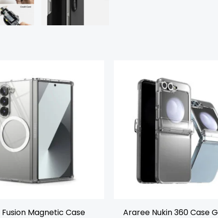
Original
Curr
price
pric
was:
is:
Rp699.000.
Rp61
 Fusion Magnetic Case
Araree Nukin 360 Case G