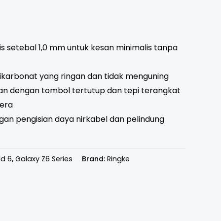
is setebal 1,0 mm untuk kesan minimalis tanpa
likarbonat yang ringan dan tidak menguning
an dengan tombol tertutup dan tepi terangkat
mera
an pengisian daya nirkabel dan pelindung
ld 6
,
Galaxy Z6 Series
Brand:
Ringke