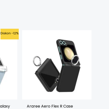
ent
Diskon -12%
e
5.000.
alaxy
Araree Aero Flex R Case