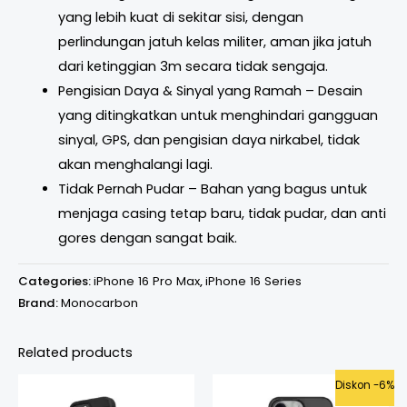
yang lebih kuat di sekitar sisi, dengan
perlindungan jatuh kelas militer, aman jika jatuh
dari ketinggian 3m secara tidak sengaja.
Pengisian Daya & Sinyal yang Ramah – Desain
yang ditingkatkan untuk menghindari gangguan
sinyal, GPS, dan pengisian daya nirkabel, tidak
akan menghalangi lagi.
Tidak Pernah Pudar – Bahan yang bagus untuk
menjaga casing tetap baru, tidak pudar, dan anti
gores dengan sangat baik.
Categories:
iPhone 16 Pro Max
,
iPhone 16 Series
Brand:
Monocarbon
Related products
Price
Original
Curren
Diskon -6%
range:
price
price