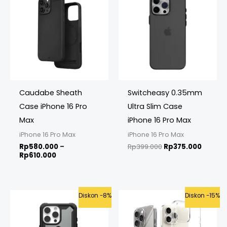
Rp580.000
was:
is:
through
Rp399.000.
Rp375.
Rp610.000
Caudabe Sheath
Switcheasy 0.35mm
Case iPhone 16 Pro
Ultra Slim Case
Max
iPhone 16 Pro Max
iPhone 16 Pro Max
iPhone 16 Pro Max
Rp
580.000
–
Rp
399.000
Rp
375.000
Rp
610.000
Original
Current
Original
Curren
Diskon -8%
Diskon -15%
price
price
price
price
was:
is:
was:
is:
Rp1.199.000.
Rp1.099.000.
Rp349.000.
Rp298.