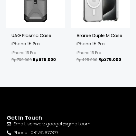
UAG Plasma Case
Araree Duple M Case
iPhone 15 Pro
iPhone 15 Pro
iPhone 15 Pro
iPhone 15 Pro
Rp
799.000
Rp
675.000
Rp
425.000
Rp
375.000
Get In Touch
Email: schwarz.gadget@gmail.com
Phone : 081232677377