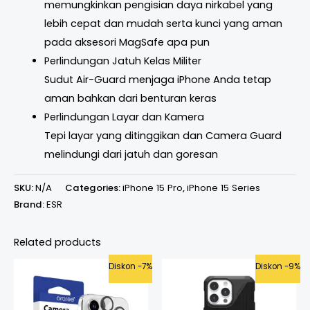
memungkinkan pengisian daya nirkabel yang
lebih cepat dan mudah serta kunci yang aman
pada aksesori MagSafe apa pun
Perlindungan Jatuh Kelas Militer
Sudut Air-Guard menjaga iPhone Anda tetap
aman bahkan dari benturan keras
Perlindungan Layar dan Kamera
Tepi layar yang ditinggikan dan Camera Guard
melindungi dari jatuh dan goresan
SKU:
N/A
Categories:
iPhone 15 Pro
,
iPhone 15 Series
Brand:
ESR
Related products
Original
Current
Original
Curre
Diskon -7%
Diskon -9%
price
price
price
price
was:
is:
was:
is:
Rp295.000.
Rp275.000.
Rp1.099.000.
Rp999