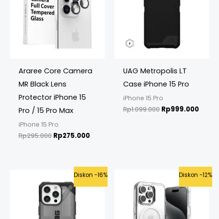
Araree Core Camera
UAG Metropolis LT
MR Black Lens
Case iPhone 15 Pro
Protector iPhone 15
iPhone 15 Pro
Rp
1.099.000
Rp
999.000
Pro / 15 Pro Max
iPhone 15 Pro
Rp
295.000
Rp
275.000
Original
Current
Original
Curren
Diskon -16%
Diskon -12%
price
price
price
price
was:
is:
was:
is:
Rp799.000.
Rp675.000.
Rp425.000.
Rp375.